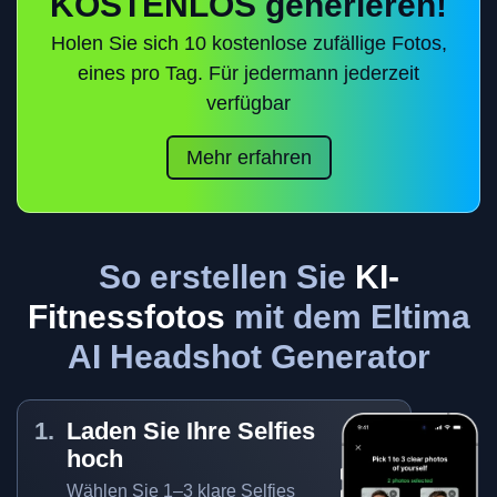
KOSTENLOS generieren!
Holen Sie sich 10 kostenlose zufällige Fotos,
eines pro Tag. Für jedermann jederzeit
verfügbar
Mehr erfahren
So erstellen Sie
KI-
Fitnessfotos
mit dem Eltima
AI Headshot Generator
Laden Sie Ihre Selfies
hoch
Wählen Sie 1–3 klare Selfies