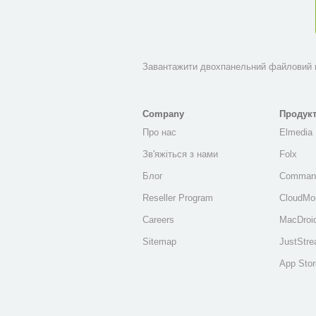
Завантажити двохпанельний файловий
Company
Продук
Про нас
Elmedia 
Зв'яжіться з нами
Folx
Блог
Comman
Reseller Program
CloudMo
Careers
MacDroi
Sitemap
JustStr
App Stor