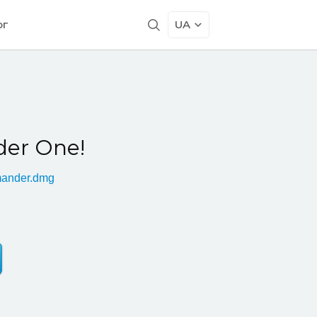
ог
UA
er One!
ander.dmg