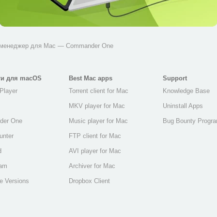
 менеджер для Mac — Commander One
ти для macOS
Best Mac apps
Support
Player
Torrent client for Mac
Knowledge Base
MKV player for Mac
Uninstall Apps
der One
Music player for Mac
Bug Bounty Progr
unter
FTP client for Mac
d
AVI player for Mac
eam
Archiver for Mac
e Versions
Dropbox Client