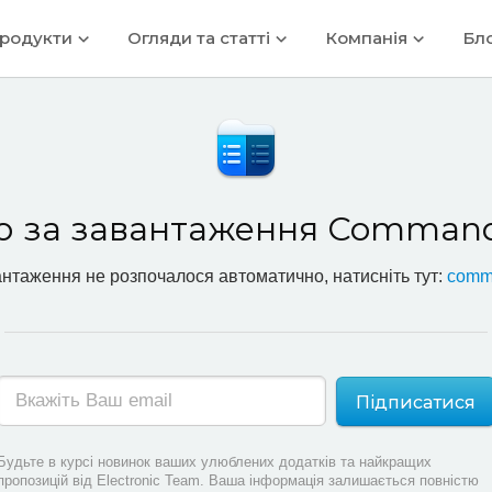
родукти
Огляди та статті
Компанія
Бл
о за завантаження Command
нтаження не розпочалося автоматично, натисніть тут:
comm
Підписатися
Будьте в курсі новинок ваших улюблених додатків та найкращих
пропозицій від Electronic Team. Ваша інформація залишається повністю