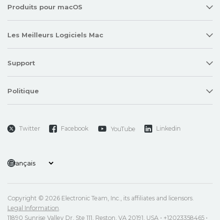
Produits pour macOS
Les Meilleurs Logiciels Mac
Support
Politique
Twitter
Facebook
Linkedin
YouTube
Copyright © 2026 Electronic Team, Inc., its affiliates and licensors.
Legal Information
.
11890 Sunrise Valley Dr, Ste 111, Reston, VA 20191, USA • +12023358465 •