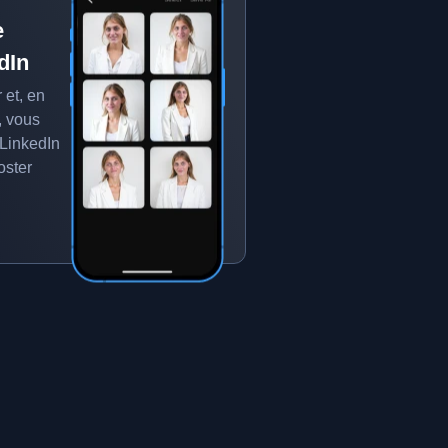
e
dIn
 et, en
, vous
 LinkedIn
oster