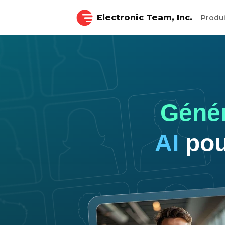
Electronic Team, Inc.
Produ
Génér
AI
pou