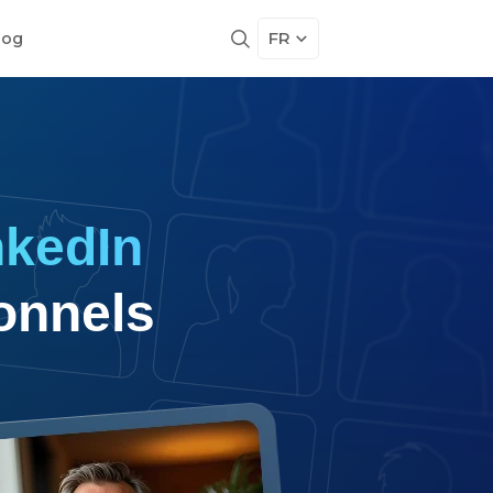
FR
log
nkedIn
onnels