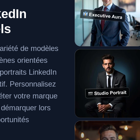
edIn
ls
ariété de modèles
cènes orientées
portraits LinkedIn
tif. Personnalisez
éter votre marque
s démarquer lors
ortunités