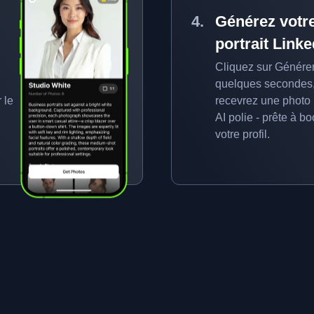
Générez votr
portrait Linke
Cliquez sur Générer
quelques secondes
 le
recevrez une photo
.
AI polie - prête à bo
votre profil.