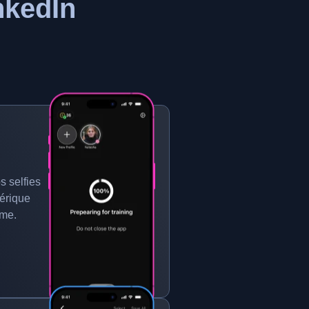
nkedIn
s selfies
érique
ême.