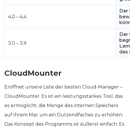
Der
4,0 – 4,4
bewä
könn
Der 
begr
3,0 – 3,9
Lern
das 
CloudMounter
Eröffnet unsere Liste der besten Cloud-Manager –
CloudMounter. Es ist ein leistungsstarkes Tool, das
es ermöglicht, die Menge des internen Speichers
auf Ihrem Mac um ein Dutzendfaches zu erhöhen.
Das Konzept des Programms ist äußerst einfach. Es