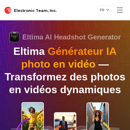
FR
Electronic Team, Inc.
Togg
navi
Eltima AI Headshot Generator
Eltima
Générateur IA
photo en vidéo
—
Transformez des photos
en vidéos dynamiques