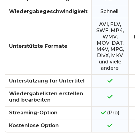
Wiedergabegeschwindigkeit
Schnell
AVI, FLV,
SWF, MP4,
WMV,
MK
MOV, DAT,
M
Unterstützte Formate
M4V, MPG,
W
DivX, MKV
und viele
andere
Unterstützung für Untertitel
Wiedergabelisten erstellen
und bearbeiten
Streaming-Option
(Pro)
Kostenlose Option