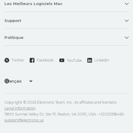
Les Meilleurs Logiciels Mac
Support
Politique
Twitter
Facebook
Linkedin
YouTube
Copyright © 2026 Electronic Team, Inc., its affiliates and licensors.
Legal Information
.
11890 Sunrise Valley Dr, Ste 111, Reston, VA 20191, USA • +12023358465 •
support@electronic.us