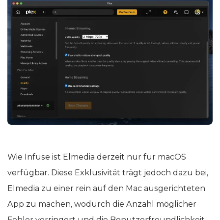
Wie Infuse ist Elmedia derzeit nur für macOS
verfügbar. Diese Exklusivität trägt jedoch dazu bei,
Elmedia zu einer rein auf den Mac ausgerichteten
App zu machen, wodurch die Anzahl möglicher
Fehler verringert und die Benutzerfreundlichkeit