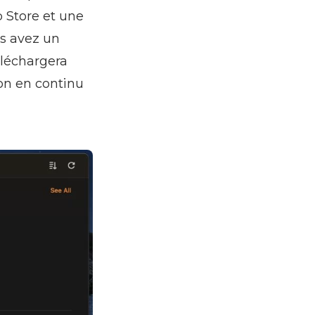
p Store et une
us avez un
éléchargera
on en continu