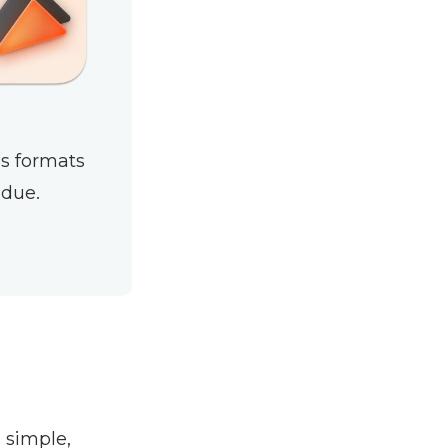
es formats
ndue.
s simple,