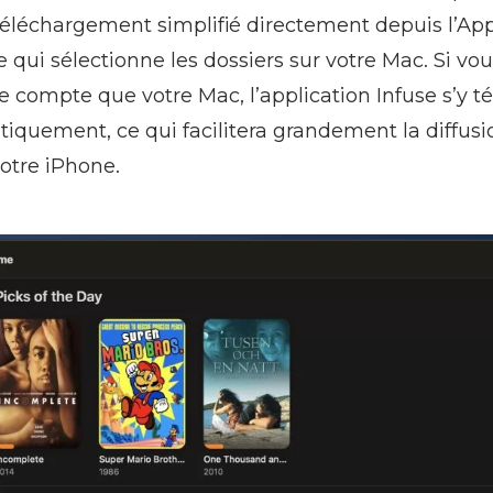
n téléchargement simplifié directement depuis l’Ap
e qui sélectionne les dossiers sur votre Mac. Si vo
 compte que votre Mac, l’application Infuse s’y t
quement, ce qui facilitera grandement la diffusi
otre iPhone.