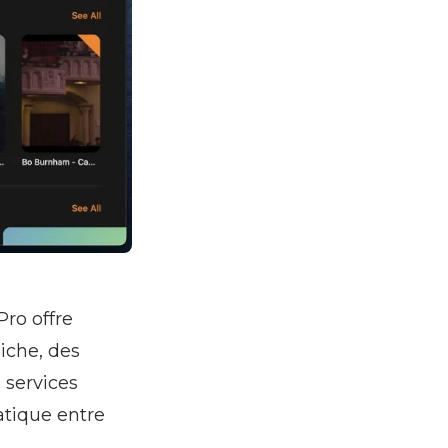
Pro offre
iche, des
e services
atique entre