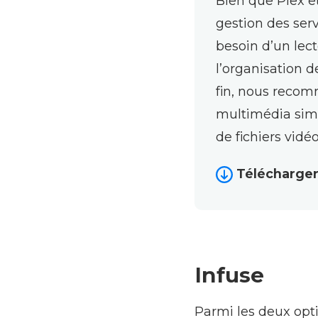
Bien que Plex et
gestion des ser
besoin d’un lec
l’organisation 
fin, nous recom
multimédia simp
de fichiers vidé
Télécharge
Infuse
Parmi les deux opti