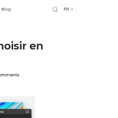
 Blog
FR
hoisir en
omments