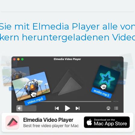
Sie mit Elmedia Player alle vo
kern heruntergeladenen Vide