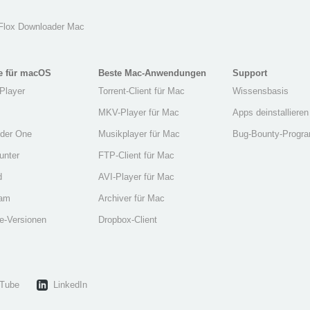
 Flox Downloader Mac
e für macOS
Beste Mac-Anwendungen
Support
Player
Torrent-Client für Mac
Wissensbasis
MKV-Player für Mac
Apps deinstallieren
der One
Musikplayer für Mac
Bug-Bounty-Progr
unter
FTP-Client für Mac
d
AVI-Player für Mac
eam
Archiver für Mac
e-Versionen
Dropbox-Client
Tube
LinkedIn