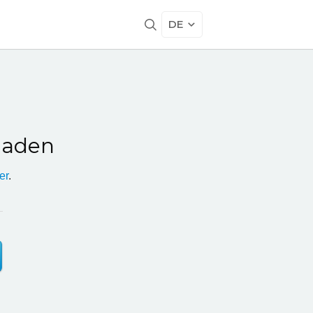
DE
rladen
er
.