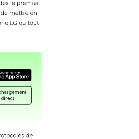
dès le premier
n de mettre en
one LG ou tout
chargement
direct
rotocoles de