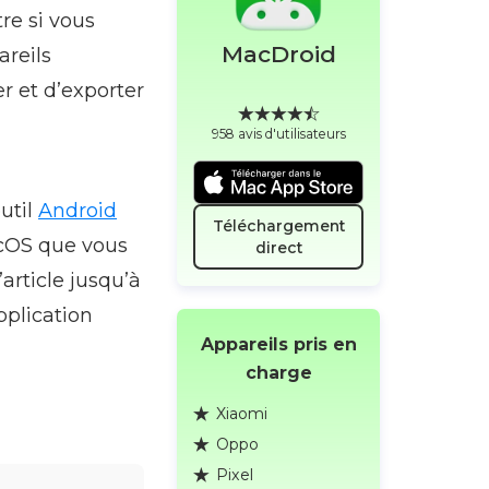
re si vous
MacDroid
reils
er et d’exporter
958 avis d'utilisateurs
util
Android
Téléchargement
acOS que vous
direct
’article jusqu’à
pplication
Appareils pris en
charge
Xiaomi
Oppo
Pixel