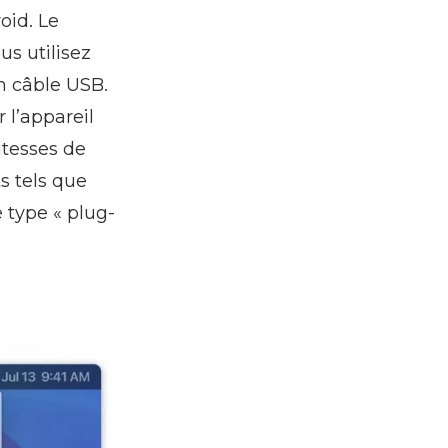
oid. Le
s utilisez
un câble USB.
 l’appareil
vitesses de
s tels que
 type « plug-