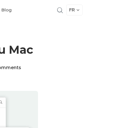
 Blog
FR
au Mac
omments