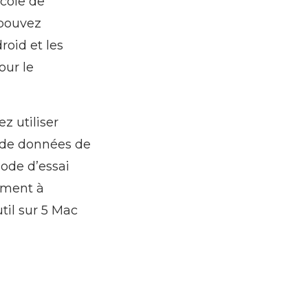
ocole de
 pouvez
roid et les
our le
z utiliser
t de données de
iode d’essai
ement à
til sur 5 Mac