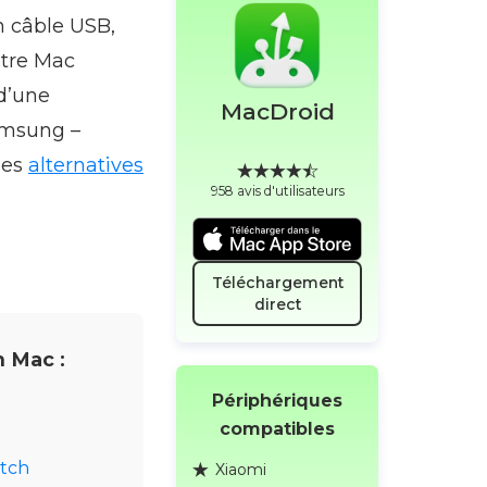
n câble USB,
otre Mac
d’une
MacDroid
Samsung –
ses
alternatives
958 avis d'utilisateurs
Téléchargement
direct
 Mac :
Périphériques
compatibles
tch
Xiaomi