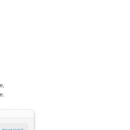
e,
e.