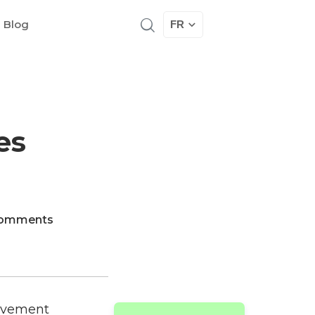
 Blog
FR
es
omments
tivement