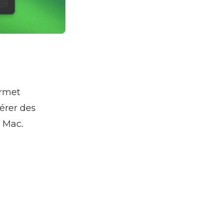
ermet
érer des
s Mac.