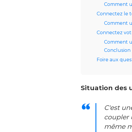
Comment uti
Connectez le 
Comment uti
Connectez vot
Comment ut
Conclusion
Foire aux ques
Situation des u
C'est un
coupler 
même ma