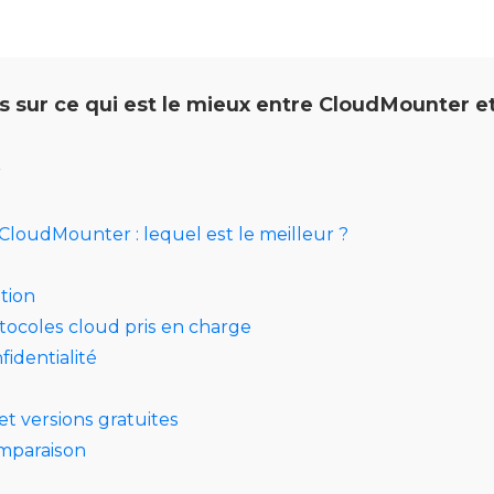
us sur ce qui est le mieux entre CloudMounter e
r
CloudMounter : lequel est le meilleur ?
ation
otocoles cloud pris en charge
fidentialité
 et versions gratuites
mparaison