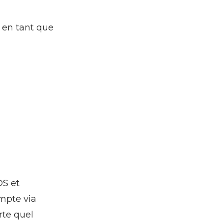
 en tant que
OS et
mpte via
rte quel