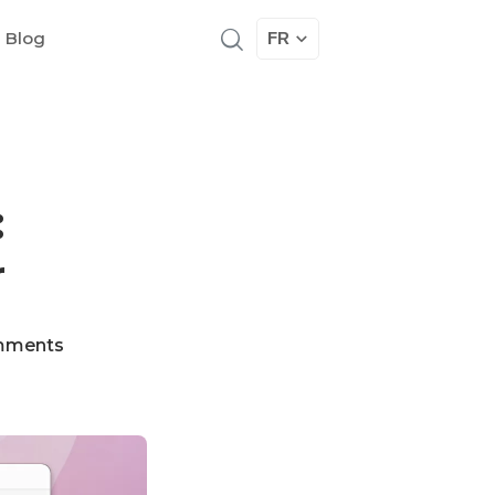
 Blog
FR
:
r
mments