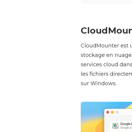
CloudMoun
CloudMounter est un
stockage en nuage c
services cloud dans 
les fichiers direct
sur Windows.