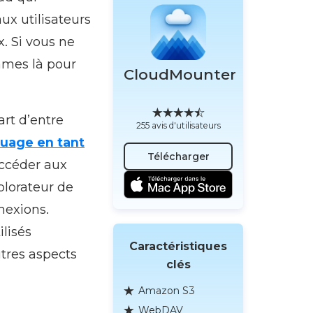
ux utilisateurs
x. Si vous ne
mmes là pour
CloudMounter
rt d’entre
255 avis d'utilisateurs
uage en tant
Télécharger
accéder aux
plorateur de
nexions.
lisés
Caractéristiques
utres aspects
clés
Amazon S3
WebDAV