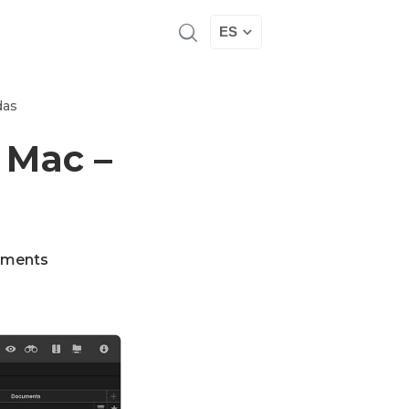
ES
das
 Mac –
ments