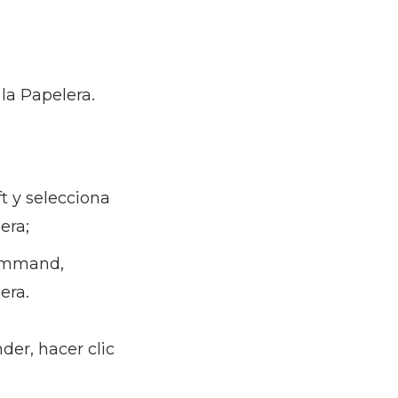
 la Papelera.
t y selecciona
era;
Command,
era.
der, hacer clic