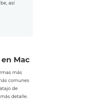
be, así
s en Mac
formas más
s más comunes
 atajo de
más detalle.