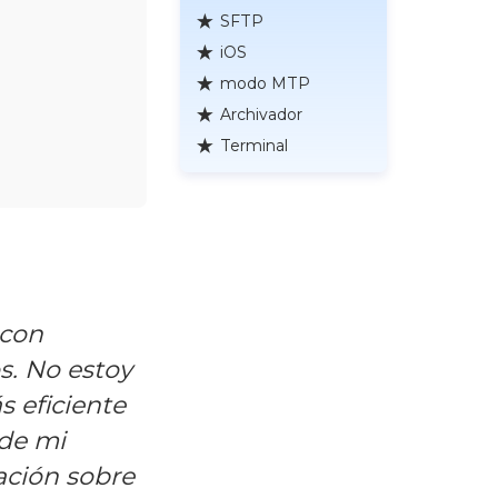
SFTP
iOS
modo MTP
Archivador
Terminal
 con
s. No estoy
 eficiente
 de mi
ación sobre