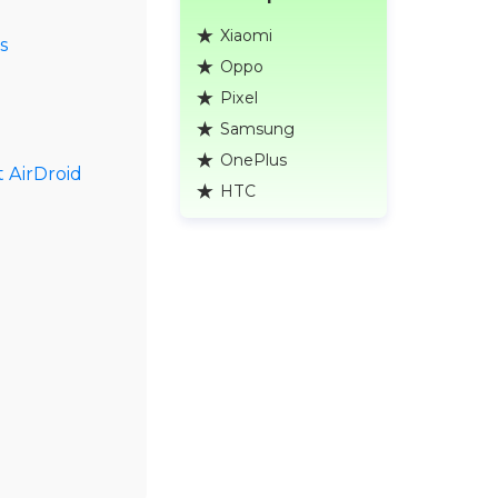
Xiaomi
es
Oppo
Pixel
Samsung
OnePlus
 AirDroid
HTC