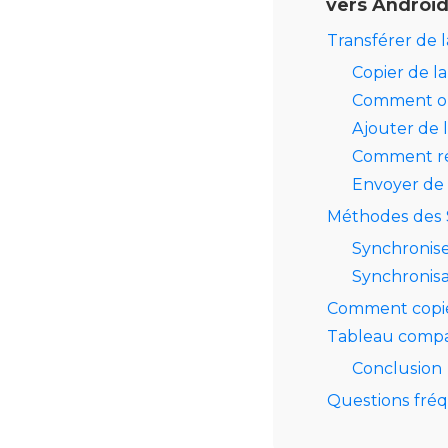
vers Androi
Transférer de l
Copier de l
Comment ob
Ajouter de 
Comment réc
Envoyer de 
Méthodes des 
Synchronise
Synchronis
Comment copie
Tableau compa
Conclusion
Questions fr