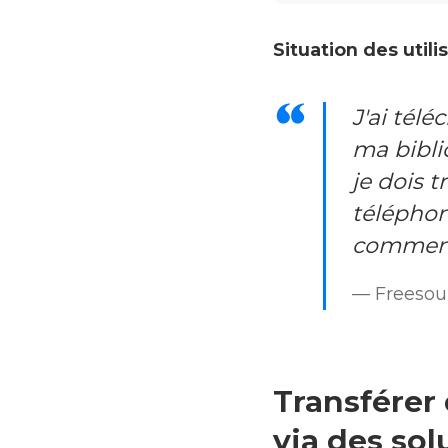
Situation des utili
J'ai télé
ma bibli
je dois 
téléphon
comment
— Freeso
Transférer
via des sol