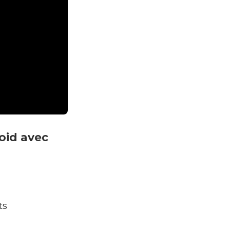
oid avec
ts