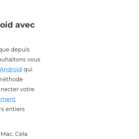
oid avec
ique depuis
souhaitons vous
s Android
qui
« méthode
nnecter votre
lement
s entiers
 Mac. Cela