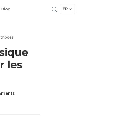
 Blog
FR
éthodes
sique
r les
mments