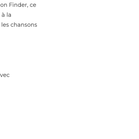
on Finder, ce
 à la
r les chansons
avec