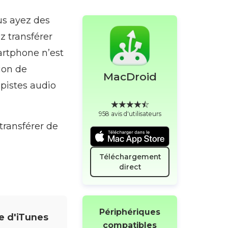
us ayez des
z transférer
artphone n’est
tion de
MacDroid
pistes audio
958 avis d'utilisateurs
transférer de
Téléchargement
direct
Périphériques
e d'iTunes
compatibles