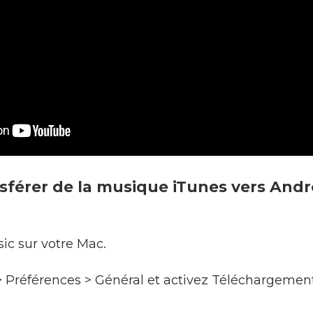
férer de la musique iTunes vers Andr
ic sur votre Mac.
 > Préférences > Général et activez Téléchargemen