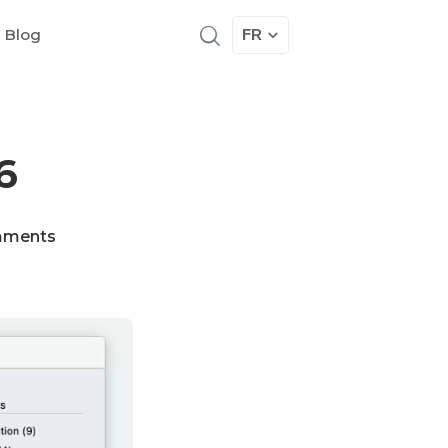
 Blog
FR
6
mments