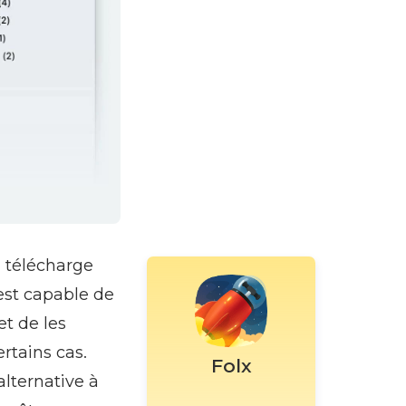
 télécharge
 est capable de
et de les
rtains cas.
Folx
lternative à