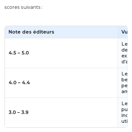
scores suivants :
Note des éditeurs
Vue
Le l
des 
4.5 – 5.0
expé
d’au
Le l
beso
4.0 – 4.4
perf
amél
Le l
publ
3.0 – 3.9
inco
utili