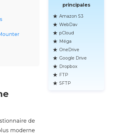
principales
Amazon S3
és
WebDav
pCloud
dMounter
Méga
OneDrive
Google Drive
Dropbox
FTP
SFTP
me
stionnaire de
 plus moderne