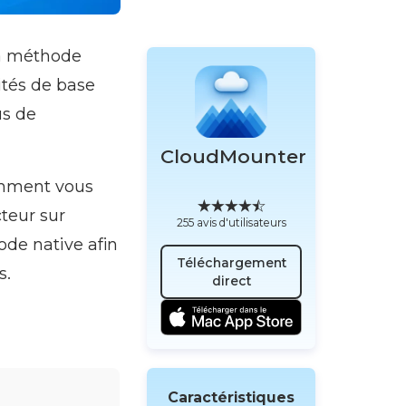
la méthode
lités de base
us de
CloudMounter
omment vous
teur sur
255 avis d'utilisateurs
de native afin
Téléchargement
s.
direct
Caractéristiques