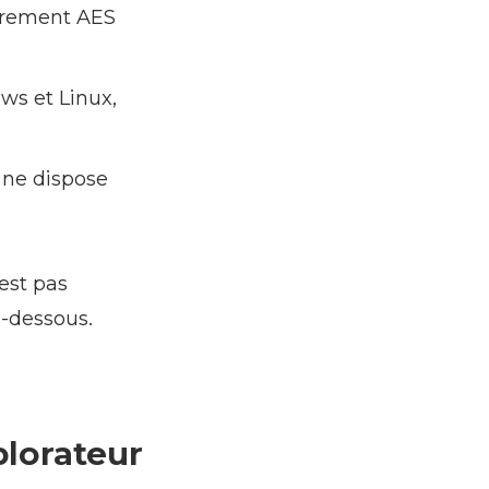
ffrement AES
ws et Linux,
 ne dispose
’est pas
i-dessous.
plorateur