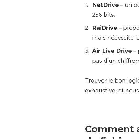
NetDrive
– un ou
256 bits.
RaiDrive
– propo
mais nécessite l
Air Live Drive
– 
pas d’un chiffrem
Trouver le bon logic
exhaustive, et nou
Comment aj