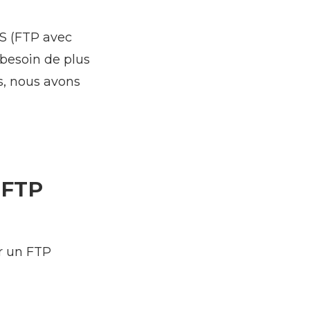
PS (FTP avec
 besoin de plus
ws, nous avons
s FTP
t
er un FTP