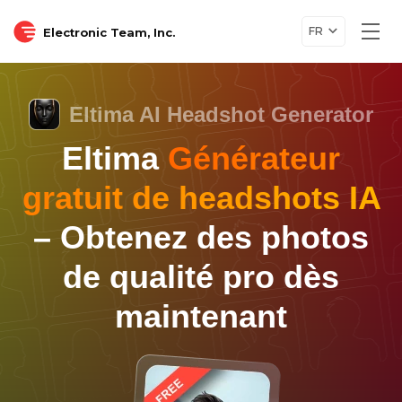
FR
Electronic Team, Inc.
Togg
navi
Eltima AI Headshot Generator
Eltima
Générateur
gratuit de headshots IA
– Obtenez des photos
de qualité pro dès
maintenant