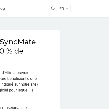
FR
log
SyncMate
0 % de
r d'Eltima prévoient
ware bénéficient d'une
indiqué sur notre site)
iciel pour lequel ils
 renseignant le