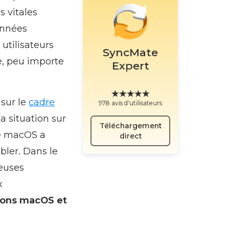
s vitales
onnées
 utilisateurs
SyncMate
te, peu importe
Expert
 sur le
cadre
978 avis d'utilisateurs
la situation sur
Téléchargement
de macOS a
direct
bler. Dans le
euses
x
tions macOS et