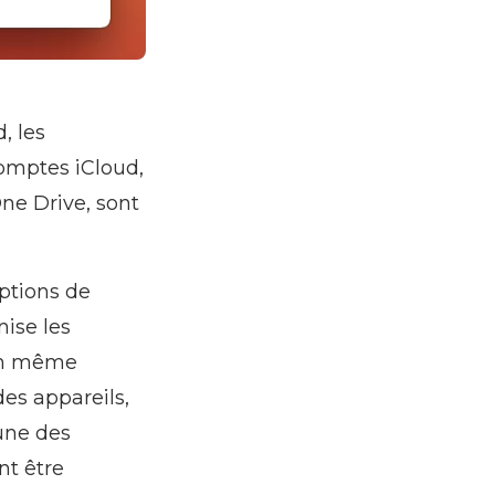
, les
comptes iCloud,
One Drive, sont
options de
nise les
 En même
des appareils,
’une des
nt être