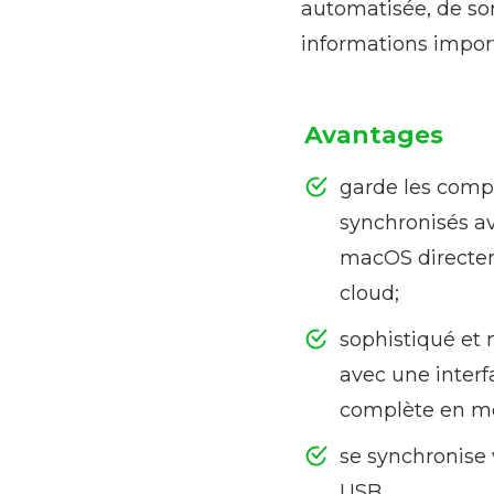
automatisée, de so
informations import
Avantages
garde les compt
synchronisés av
macOS directe
cloud;
sophistiqué et 
avec une inter
complète en m
se synchronise 
USB.