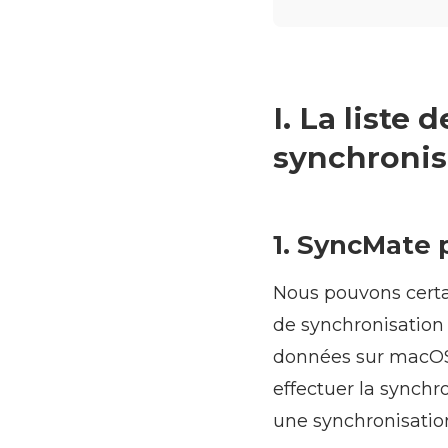
I. La liste 
synchronis
1. SyncMate
Nous pouvons certa
de synchronisation 
données sur macOS 
effectuer la synchr
une synchronisatio