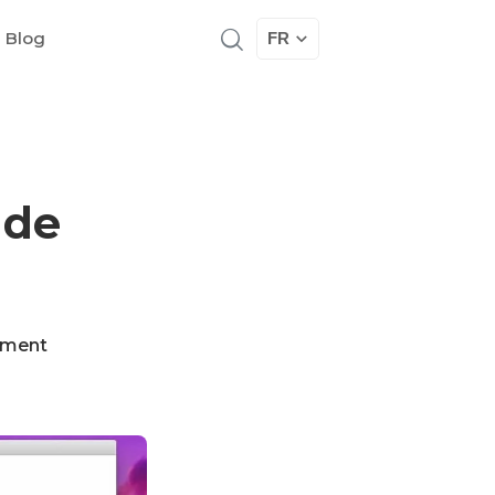
 Blog
FR
 de
mment