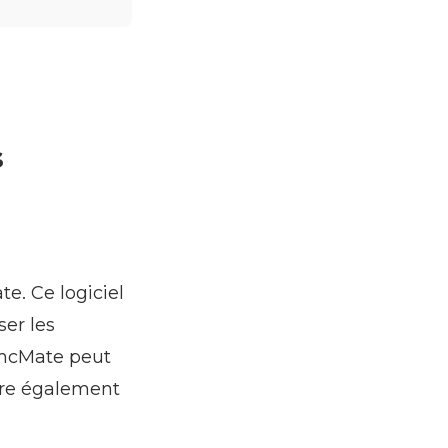
s
e. Ce logiciel
ser les
yncMate peut
ffre également