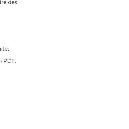
dre des
ite;
n PDF.